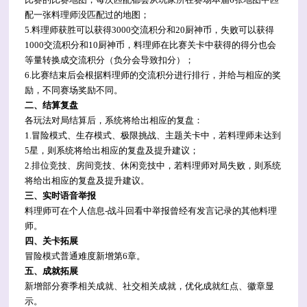
配一张料理师没匹配过的地图；
5.料理师获胜可以获得3000交流积分和20厨神币，失败可以获得
1000交流积分和10厨神币，料理师在比赛关卡中获得的得分也会
等量转换成交流积分（负分会导致扣分）；
6.比赛结束后会根据料理师的交流积分进行排行，并给与相应的奖
励，不同赛场奖励不同。
二、结算复盘
各玩法对局结算后，系统将给出相应的复盘：
1.冒险模式、生存模式、极限挑战、主题关卡中，若料理师未达到
5星，则系统将给出相应的复盘及提升建议；
2.排位竞技、房间竞技、休闲竞技中，若料理师对局失败，则系统
将给出相应的复盘及提升建议。
三、实时语音举报
料理师可在个人信息-战斗回看中举报曾经有发言记录的其他料理
师。
四、关卡拓展
冒险模式普通难度新增第6章。
五、成就拓展
新增部分赛季相关成就、社交相关成就，优化成就红点、徽章显
示。