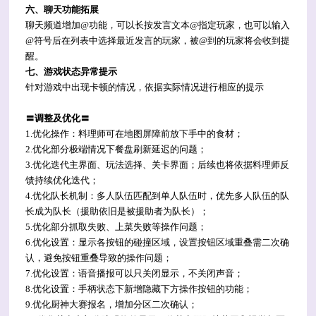
六、聊天功能拓展
聊天频道增加@功能，可以长按发言文本@指定玩家，也可以输入
@符号后在列表中选择最近发言的玩家，被@到的玩家将会收到提
醒。
七、游戏状态异常提示
针对游戏中出现卡顿的情况，依据实际情况进行相应的提示
〓调整及优化〓
1.优化操作：料理师可在地图屏障前放下手中的食材；
2.优化部分极端情况下餐盘刷新延迟的问题；
3.优化迭代主界面、玩法选择、关卡界面；
后续也将依据料理师反
馈持续优化迭代；
4.优化队长机制：多人队伍匹配到单人队伍时，优先多人队伍的队
长成为队长（援助依旧是被援助者为队长）；
5.优化部分抓取失败、上菜失败等操作问题；
6.优化设置：显示各按钮的碰撞区域，设置按钮区域重叠需二次确
认，避免按钮重叠导致的操作问题；
7.优化设置：语音播报可以只关闭显示，不关闭声音；
8.优化设置：手柄状态下新增隐藏下方操作按钮的功能；
9.优化厨神大赛报名，增加分区二次确认；