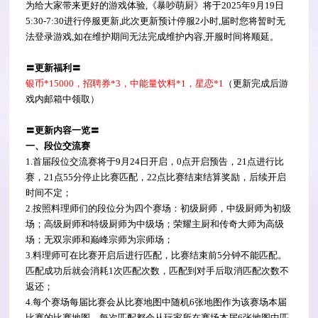
为给大家带来更好的游戏体验,《暴吵萌厨》将于2025年9月19日
5:30-7:30进行停服更新,此次更新预计停服2小时,届时您将暂时无
法登录游戏,如在维护期间无法完成维护内容,开服时间将顺延。
〓更新福利〓
银币*15000，招聘券*3，中能量饮料*1，星恋*1
（更新完成后游
戏内邮箱中领取）
〓更新内容一览〓
一、段位交流赛
1.首届段位交流赛将于9月24日开启，0点开启预告，21点进行比
赛，21点55分停止比赛匹配，22点比赛结束结算奖励，后续开启
时间不定；
2.按照料理师们的段位分为四个赛场：初级厨师，中级厨师为初级
场；高级厨师和特级厨师为中级场；荣耀主厨和传奇大师为高级
场；无双宗师和巅峰宗师为宗师场；
3.料理师可在比赛开启后进行匹配，比赛结束前5分钟不能匹配。
匹配成功后就会消耗1次匹配次数，匹配到对手后取消匹配次数不
返还；
4.每个赛场每届比赛会从比赛地图中随机6张地图作为该赛场本届
比赛的比赛地图，每次匹配都会从玩家所在赛场本届6张地图中匹