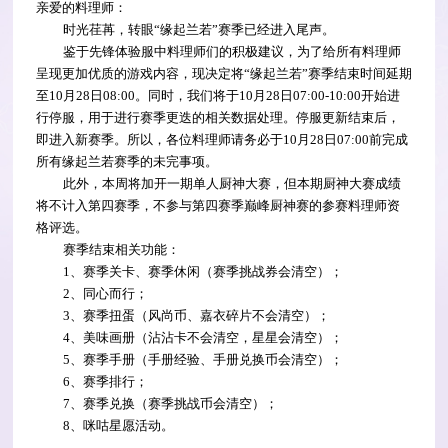
亲爱的料理师：
时光荏苒，转眼“缘起兰若”赛季已经进入尾声。
鉴于先锋体验服中料理师们的积极建议，为了给所有料理师
呈现更加优质的游戏内容，现决定将“缘起兰若”赛季结束时间延期
至10月28日08:00。同时，我们将于10月28日07:00-10:00开始进
行停服，用于进行赛季更迭的相关数据处理。停服更新结束后，
即进入新赛季。所以，各位料理师请务必于10月28日07:00前完成
所有缘起兰若赛季的未完事项。
此外，本周将加开一期单人厨神大赛，但本期厨神大赛成绩
将不计入第四赛季，不参与第四赛季巅峰厨神赛的参赛料理师资
格评选。
赛季结束相关功能：
1、赛季关卡、赛季休闲（赛季挑战券会清空）；
2、同心而行；
3、赛季扭蛋（风尚币、嘉衣碎片不会清空）；
4、美味画册（沾沾卡不会清空，星星会清空）；
5、赛季手册（手册经验、手册兑换币会清空）；
6、赛季排行；
7、赛季兑换（赛季挑战币会清空）；
8、咪咕星愿活动。