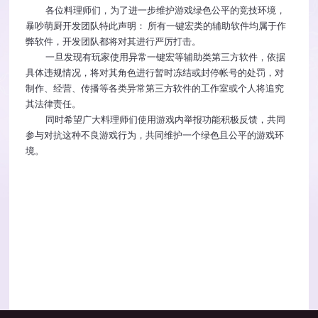
各位
料理师们
，为了进一步维护游戏绿色公平的竞技环境，
暴吵萌厨
开发团队特此声明：
所有
一键
宏类的辅助软件均属于作
弊软件，开发团队都将对其进行严厉打击。
一旦发现有玩家使用异常
一键
宏等辅助类第三方软件，依据
具体违规情况，
将
对其
角色进行
暂时冻结
或
封停帐号的处罚，对
制作、经营、传播
等
各类异常第三方软件的工作室或个人将追究
其法律责任
。
同时希望广大料理师们
使用游戏内举报功能积极反馈，共同
参与对抗
这种
不良游戏行为，
共同维护一个绿色且公平的游戏
环
境。